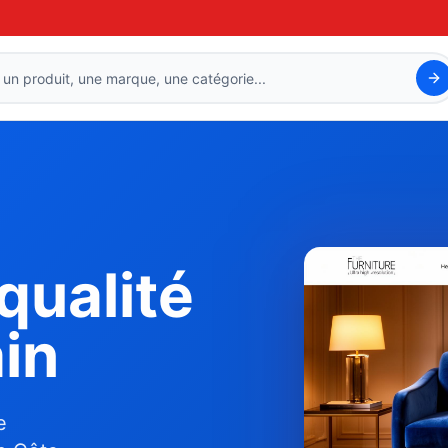
qualité
in
e