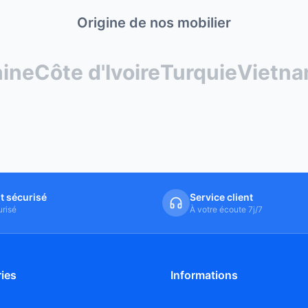
Origine de nos mobilier
ine
Côte d'Ivoire
Turquie
Vietn
t sécurisé
Service client
risé
À votre écoute 7j/7
ies
Informations