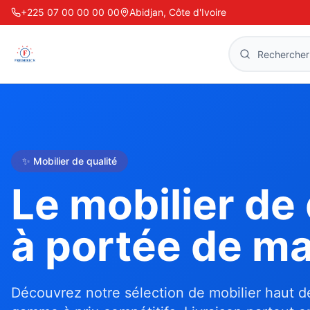
+225 07 00 00 00 00
Abidjan, Côte d'Ivoire
✨ Mobilier de qualité
Le mobilier de 
à portée de ma
Découvrez notre sélection de mobilier haut d